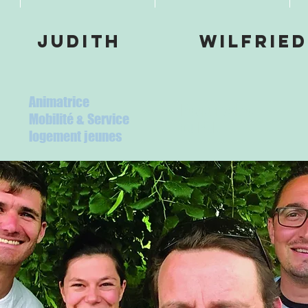
judith
Wilfried
Animatrice
Responsable
Mobilité & Service
du RBIJ
logement jeunes